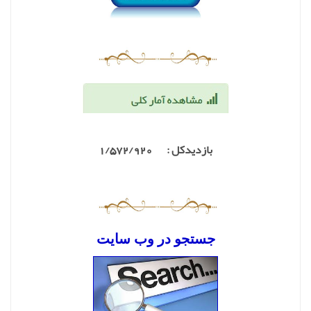
بازدیدکل : 1/572
/920
جستجو در وب س
ایت