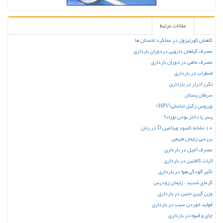
مقالات مرتبط
کاهش کورتیزول در عملکرد تخمدان ‌ها
مصرف گیاهان دارویی دردوران بارداری
مصرف ماهی در دوران بارداری
اضطراب در بارداری
تکرر ادرار در بارداری
سرطان پستان
ویروس زگیل تناسلی(HPV)
پسر یا دختر بودن نوزاد؟
10 نشانه کمبود ویتامین D در زنان
بررسی زایمان طبیعی
مصرف آجیل در بارداری
اثرات کافئین در بارداری
تأثیر آلودگی هوا در بارداری
گرمای شدید ، زایمان زودرس
وزن گیری جنین در بارداری
فواید خوردن سیب در بارداری
چای و قهوه در بارداری