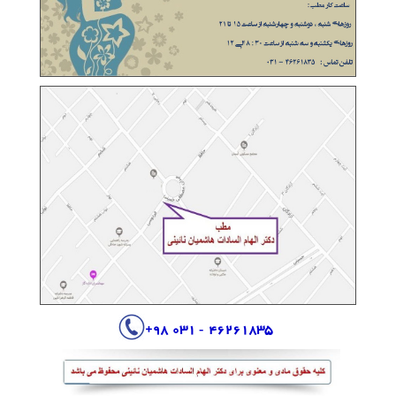
+
- 031 98
46261835