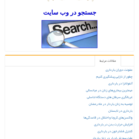
جستجو در وب س
ایت
مقالات مرتبط
عفونت دوران بارداری
چطور از نازایی پیشگیری کنیم
آنفولانزا در بارداری
مهمترین بیماری‌های زنان در میانسالی
غربالگری سرطان های دستگاه تناسلی
توصیه به زنان باردار در ماه رمضان
بارداری در تابستان
واکسن‌های کرونا و اختلال در قاعدگی‌ها
افزایش حرارت بدن در بارداری
کنترل فشارخون در بارداری
علت سوزش ادرار در زنان باردار