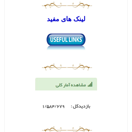
لینک های مفید
بازدیدکل : 1/584
/679