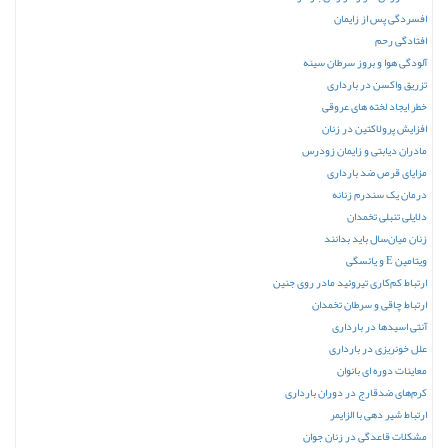
افسردگی پس از زایمان
افتادگی رحم
آلودگی هوا و بروز سرطان سینه
تزریق واکسن‌ در بارداری
خطر ایجاد لخته های عروقی
افزایش پرولاکتین در زنان
مادران دیابتی و زایمان زودرس
مزایای قرص ضد بارداری
درمان یک سندرم زنانه
دلایلی تنبلی تخمدان
زنان میان‌سال باید بدانند
ویتامین E و یائسگی
ارتباط کم‌کاری تیروئید مادر روی جنین
ارتباط چاقی و سرطان تخمدان
آنتی اسیدها در بارداری
علل خونریزی در بارداری
معاینات دوره ای بانوان
کرم‌های ضدقارج در دوران بارداری
ارتباط شیر دهی با الزایمر
مشکلات قاعدگی در زنان جوان