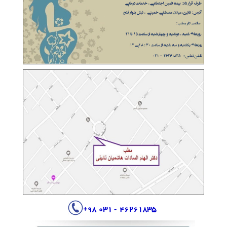
+
- 031 98
46261835