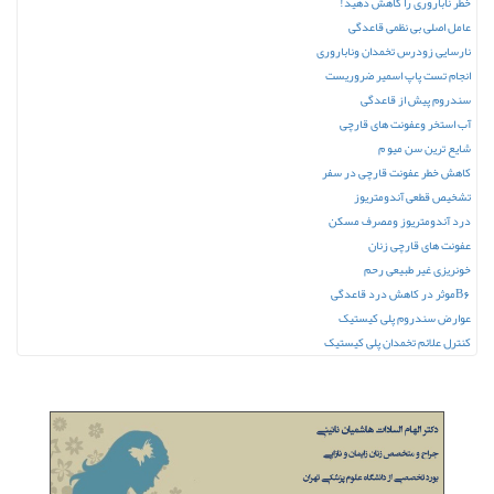
خطر ناباروری را کاهش دهید!
عامل اصلی بی نظمی قاعدگی
نارسایی زودرس تخمدان وناباروری
انجام تست پاپ اسمیر ضروریست
سندروم پیش از قاعدگی
آب استخر وعفونت های قارچی
شایع ترین سن میو م
کاهش خطر عفونت قارچی در سفر
تشخیص قطعی آندومتریوز
درد آندومتریوز ومصرف مسکن
عفونت های قارچی زنان
خونریزی غیر طبیعی رحم
B6موثر در کاهش درد قاعدگی
عوارض سندروم پلی کیستیک
کنترل علائم تخمدان پلی کیستیک