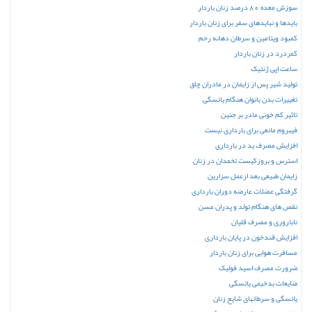
سوزش معده 80 درصد زنان باردار
بایدها و نباید‌های سفر برای زنان باردار
کمبود ویتامین و سرطان دهانه رحم
کمردرد در زنان باردار
ساعت اِپی‌ ژنتیک
تولید شیر پس از زایمان در مادران چاق
تغییرات بدن بانوان هنگام یائسگی
تاثیر کم خونی مادر بر جنین
فیبروم مانعی برای بارداری نیست
افزایش مصرف ید در بارداری
استرس و بروزکیست تخمدان در زنان
زایمان طبیعی بعد ازعمل سزارین
گرفتگی عضلات عارضه‌ دوران بارداری
نقص های هنگام تولد و پدران مسن
ناباروری و مصرف قلیان
افزایش قندخون در پایان بارداری
مسافرت‌ هوایی برای زنان باردار
ضرورت مصرف اسید فولیک
ضایعات بدخیمی یائسگی
یائسگی و سرطانهای شایع زنان