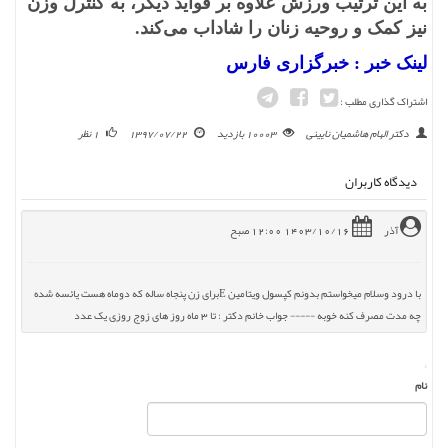
به این ترتیب ورزش علاوه بر فواید دیگر، به کنترل وزن
نیز کمک و روحیه زنان را شاداب می‌کند.
لینک خبر : خبرگزاری فارس
اشتراک گذاری مطلب :
دکتر الهام هاشمیان نایینی
10003 بازدید
1397/07/22
1 نظر
دیدگاه کاربران
آذر
1403/10/16
12:00 صبح
با درود وسلام میخواستم بدونم کپسول ویتامین Eبرای زن پنجاه ساله که دوماه هست یائسه شده
چه مدت مصرف کنه خوبه ----- جواب خانم دکتر : تا 3 ماه روز های زوج روزی یک عدد
;
نام