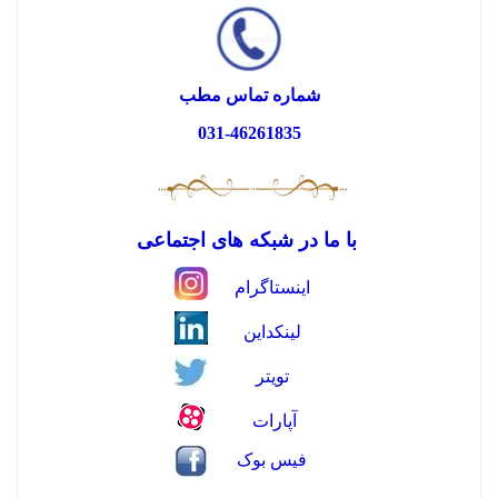
شماره تماس مطب
031-46261835
با ما در شبکه های اجتماعی
اینستاگرام
لینکداین
تویتر
آپارات
فیس بوک