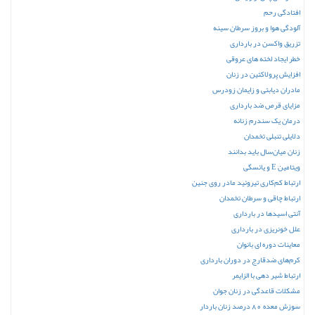
افتادگی رحم
آلودگی هوا و بروز سرطان سینه
تزریق واکسن‌ در بارداری
خطر ایجاد لخته های عروقی
افزایش پرولاکتین در زنان
مادران دیابتی و زایمان زودرس
مزایای قرص ضد بارداری
درمان یک سندرم زنانه
دلایلی تنبلی تخمدان
زنان میان‌سال باید بدانند
ویتامین E و یائسگی
ارتباط کم‌کاری تیروئید مادر روی جنین
ارتباط چاقی و سرطان تخمدان
آنتی اسیدها در بارداری
علل خونریزی در بارداری
معاینات دوره ای بانوان
کرم‌های ضدقارج در دوران بارداری
ارتباط شیر دهی با الزایمر
مشکلات قاعدگی در زنان جوان
سوزش معده 80 درصد زنان باردار