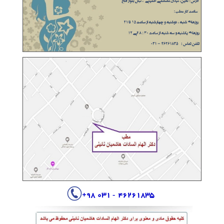
+
- 031 98
46261835