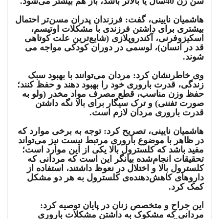
سن زن 40سال یا بالاتر باشد، باز هم بیشتر می‌شود.
هاشمیان نایینی، گفت: فرزندان پدران مسن‌تر احتمال
بیشتری برای داشتن فرزندی با مشکلات اوتیسم،
اسکیزوفرنی، آکندروپلازی (شایع‌ترین علت کوتاهی
قد در انسان)، لوسمی در دوران کودکی مواجه می
شوند.
وی خاطرنشان کرد: مردان می‌توانند با بهبود سبک
زندگی، قدرت باروری خود را بهبود دهند و حفظ کنند؛
حفظ وزن مناسب، قطع مصرف مواد مخدر (ولو به
صورت تفننی) و ترک سیگار برای بالا نگه داشتن
قدرت باروری مردان لازم است.
هاشمیان نایینی، تصریح کرد: توجه به برخی موارد که
در ظاهر با موضوع باروری مرتبط نیست نیز می‌تواند
مفید باشد که کلسترول بالا یکی از این موارد است؛
تحقیقات انجام‌شده بیانگر این است که مردانی که
کلسترول بالا و اختلال در نعوظ داشتند، استفاده از
داروهای کاهش‌دهنده‌ی کلسترول به هر دو مشکل
کمک کرد.
این جراح و متخصص زنان در پایان توصیه کرد:
مردانی که مشکوک به داشتن مشکلات باروری