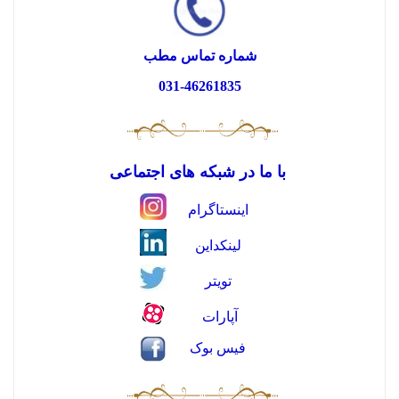
شماره تماس مطب
031-46261835
با ما در شبکه های اجتماعی
اینستاگرام
لینکداین
تویتر
آپارات
فیس بوک