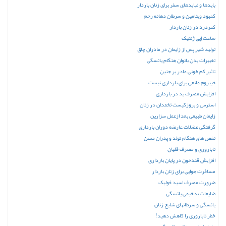
بایدها و نباید‌های سفر برای زنان باردار
کمبود ویتامین و سرطان دهانه رحم
کمردرد در زنان باردار
ساعت اِپی‌ ژنتیک
تولید شیر پس از زایمان در مادران چاق
تغییرات بدن بانوان هنگام یائسگی
تاثیر کم خونی مادر بر جنین
فیبروم مانعی برای بارداری نیست
افزایش مصرف ید در بارداری
استرس و بروزکیست تخمدان در زنان
زایمان طبیعی بعد ازعمل سزارین
گرفتگی عضلات عارضه‌ دوران بارداری
نقص های هنگام تولد و پدران مسن
ناباروری و مصرف قلیان
افزایش قندخون در پایان بارداری
مسافرت‌ هوایی برای زنان باردار
ضرورت مصرف اسید فولیک
ضایعات بدخیمی یائسگی
یائسگی و سرطانهای شایع زنان
خطر ناباروری را کاهش دهید!