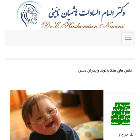
Toggle
navigation
نقص های هنگام تولد و پدران مسن
کد متن چشمک زن
نقص‌‏های
هنگام تولد
نوزادان، در
پدران مُسن
بیشتر است
یک جراح و