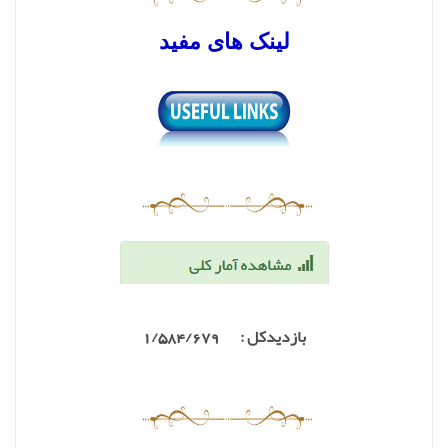
لینک های مفید
بازدیدکل : 1/584
/679