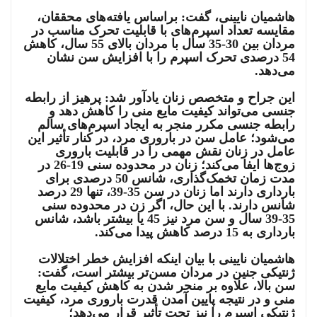
هاشمیان نایینی، گفت: براساس یافته‌های محققان،
مقایسه‌ تعداد اسپرم‌های با قابلیت تحرک مناسب در
مردان بین 30-35 سال با مردان بالای 55 سال، کاهش
54 درصدی تحرک اسپرم را با افزایش سن نشان
می‌دهد.
این جراح و متخصص زنان یادآور شد: پرهیز از رابطه
جنسی می‌تواند کیفیت مایع منی را کاهش دهد و
رابطه جنسی مکرر منجر به ایجاد اسپرم‌های سالم
می‌شود؛ عامل سن در باروری مرد، در کنار تأثیر این
عامل در زنان نقش مهمی را در قابلیت باروری
زوج‌ها ایفا می‌کند؛ زنان در محدوده سنی 19-26 در
مدت زمان تخمک‌گذاری، شانس 50 درصدی برای
بارداری دارند اما زنان در سن 35-39، تنها 29 درصد
شانس دارند. با این حال، اگر زن در محدوده سنی
35-39 سال و سن مرد نیز 45 یا بیشتر باشد، شانس
بارداری به 15 درصد کاهش پیدا می‌کند.
هاشمیان نایینی با بیان اینکه افزایش خطر اختلالات
ژنتیکی جنین در مردان مسن‌تر بیشتر است، گفت:
سن بالا، علاوه بر منجر شدن به کاهش کیفیت مایع
منی و در نتیجه پایین آمدن قدرت باروری مرد، کیفیت
ژنتیکی اسپرم را نیز تحت تأثیر قرار می‌دهد؛