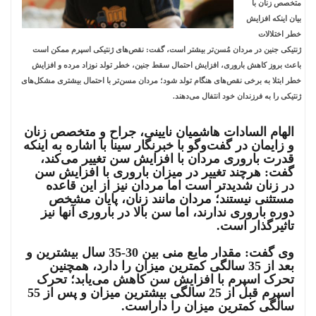
متخصص زنان با
بیان اینکه افزایش
خطر اختلالات
ژنتیکی جنین در مردان مُسن‌تر بیشتر است، گفت: نقص‌های ژنتیکی اسپرم ممکن است
باعث بروز کاهش باروری، افزایش احتمال سقط جنین، خطر تولد نوزاد مرده و افزایش
خطر ابتلا به برخی نقص‌‏های هنگام تولد شود؛ مردان مسن‌تر با احتمال بیشتری مشکل‌های
ژنتیکی را به فرزندان خود انتفال می‌‏دهند.
الهام السادات هاشمیان نایینی، جراح و متخصص زنان
و زایمان در گفت‌وگو با خبرنگار سینا با اشاره به اینکه
قدرت باروری مردان با افزایش سن تغییر می‌کند،
گفت: هرچند تغییر در میزان باروری با افزایش سن
در زنان شدیدتر است اما مردان نیز از این قاعده
مستثنی نیستند؛ مردان مانند زنان، پایان مشخص
دوره باروری ندارند، اما سن بالا در باروری آنها نیز
تاثیرگذار است.
وی گفت: مقدار مایع منی بین 30-35 سال بیشترین و
بعد از 35 سالگی کمترین میزان را دارد، همچنین
تحرک اسپرم با افزایش سن کاهش می‌یابد؛ تحرک
اسپرم قبل از 25 سالگی بیشترین میزان و پس از 55
سالگی کمترین میزان را داراست.