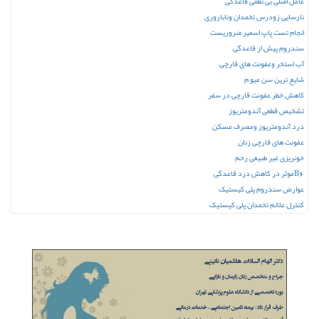
عامل اصلی بی نظمی قاعدگی
نارسایی زودرس تخمدان وناباروری
انجام تست پاپ اسمیر ضروریست
سندروم پیش از قاعدگی
آب استخر وعفونت های قارچی
شایع ترین سن میو م
کاهش خطر عفونت قارچی در سفر
تشخیص قطعی آندومتریوز
درد آندومتریوز ومصرف مسکن
عفونت های قارچی زنان
خونریزی غیر طبیعی رحم
B6موثر در کاهش درد قاعدگی
عوارض سندروم پلی کیستیک
کنترل علائم تخمدان پلی کیستیک